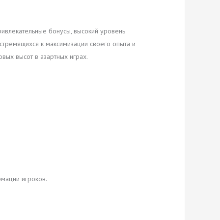
ривлекательные бонусы, высокий уровень
 стремящихся к максимизации своего опыта и
овых высот в азартных играх.
рмации игроков.