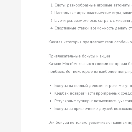
Слоты: разнообразные игровые автоматы
Настольные игры: классические игры, таки
Live-игры: возможность сыграть с живыми
Спортивные ставки: возможность делать с
Каждая категория предлагает свои особенност
Привлекательные бонусы и акции
Казино Мостбет славится своими щедрыми бо
прибыль. Вот некоторые из наиболее попул
Бонусы на первый депозит: игроки могут 
Кэшбэк: возврат части проигранных средс
Регулярные турниры: возможность участия
Бонусы за привлечение друзей: возможно
Эти бонусы не только увеличивают капитал и