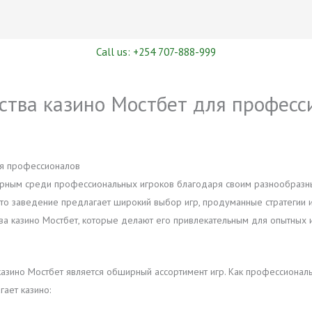
Call us: +254 707-888-999
тва казино Мостбет для професс
Contact Us
ля профессионалов
лярным среди профессиональных игроков благодаря своим разнообразн
то заведение предлагает широкий выбор игр, продуманные стратегии и 
а казино Мостбет, которые делают его привлекательным для опытных 
зино Мостбет является обширный ассортимент игр. Как профессионалы, 
гает казино: