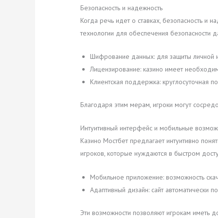
Безопасность и надежность
Когда речь идет о ставках, безопасность и 
технологии для обеспечения безопасности д
Шифрование данных: для защиты личной 
Лицензирование: казино имеет необходим
Клиентская поддержка: круглосуточная п
Благодаря этим мерам, игроки могут сосредо
Интуитивный интерфейс и мобильные возмож
Казино Мостбет предлагает интуитивно понят
игроков, которые нуждаются в быстром дост
Мобильное приложение: возможность скач
Адаптивный дизайн: сайт автоматически п
Эти возможности позволяют игрокам иметь до