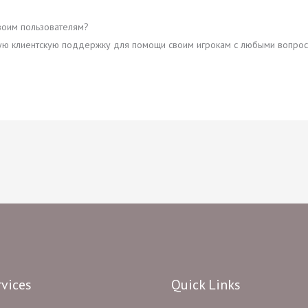
воим пользователям?
ную клиентскую поддержку для помощи своим игрокам с любыми вопрос
rvices
Quick Links