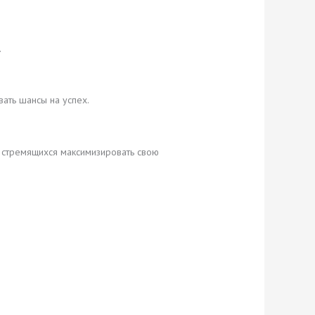
.
вать шансы на успех.
, стремящихся максимизировать свою