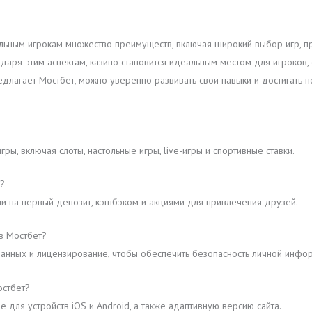
льным игрокам множество преимуществ, включая широкий выбор игр, п
годаря этим аспектам, казино становится идеальным местом для игроков,
длагает Мостбет, можно уверенно развивать свои навыки и достигать н
ы, включая слоты, настольные игры, live-игры и спортивные ставки.
в?
ми на первый депозит, кэшбэком и акциями для привлечения друзей.
 в Мостбет?
анных и лицензирование, чтобы обеспечить безопасность личной инфо
остбет?
 для устройств iOS и Android, а также адаптивную версию сайта.