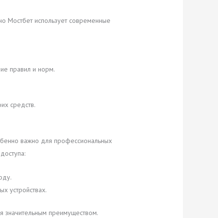
ино Мостбет использует современные
ие правил и норм.
оих средств.
особенно важно для профессиональных
 доступа:
мостбет зеркало
оду.
ых устройствах.
тся значительным преимуществом.