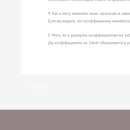
4. Как я могу изменить свою стратегию в за
Если вы видите, что коэффициенты меняются,
5. Могу ли я доверять коэффициентам на 1x
Да, коэффициенты на 1xbet обновляются в р
←
Previous Post