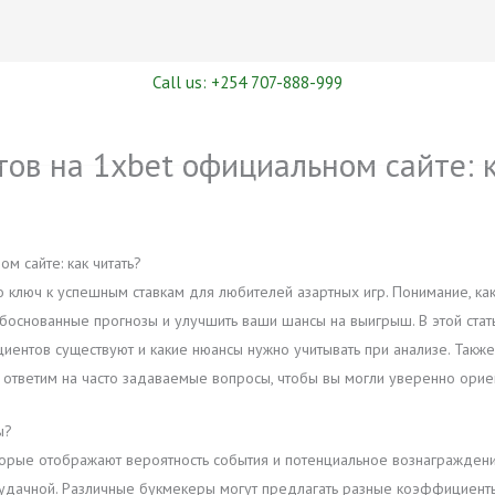
Call us: +254 707-888-999
ов на 1xbet официальном сайте: к
Contact Us
м сайте: как читать?
 ключ к успешным ставкам для любителей азартных игр. Понимание, как 
основанные прогнозы и улучшить ваши шансы на выигрыш. В этой стат
иентов существуют и какие нюансы нужно учитывать при анализе. Также
 ответим на часто задаваемые вопросы, чтобы вы могли уверенно ориен
ы?
орые отображают вероятность события и потенциальное вознаграждение
 удачной. Различные букмекеры могут предлагать разные коэффициенты 