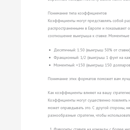
Понимание типа коэффициентов
Коэффициенты могут представлять собой раз
распространенными в Европе и показывают 
соотношение выигрыша к ставке. Моментные 
Десятичный: 1.50 (выигрыш 50% от ставки
Фракционный: 1/2 (выигрыш 1 фунт на каж
Моментный: +150 (выигрыш 150 долларов
Понимание этих форматов поможет вам лучше
Как коэффициенты влияют на вашу стратегию
Коэффициенты могут существенно повлиять н
может оправдывать это. С другой стороны, 
разнообразные стратегии, чтобы использоват
Фавориты: ставьте на команды с более н