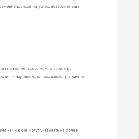
ражение шансов на успех, позволяет вам
 Тем не менее, здесь можно выделить
бытия, и параллельно показывают различные
емя как низкие могут указывать на более
ора
.