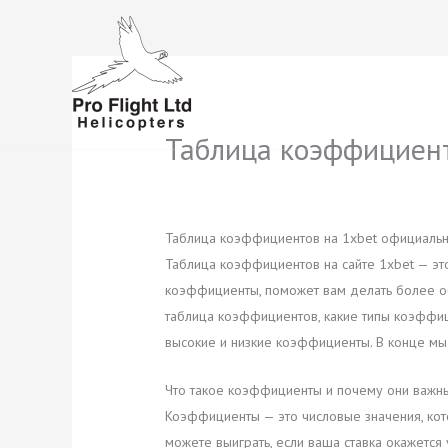
Skip
to
content
Таблица коэффициент
/
Uncategorized
/ By
Choppers
Home
Services
CHOPPER Safaris
About Us
Таблица коэффициентов на 1xbet официально
Таблица коэффициентов на сайте 1xbet — это
коэффициенты, поможет вам делать более об
таблица коэффициентов, какие типы коэффиц
высокие и низкие коэффициенты. В конце мы
Что такое коэффициенты и почему они важн
Коэффициенты — это числовые значения, кот
можете выиграть, если ваша ставка окажется